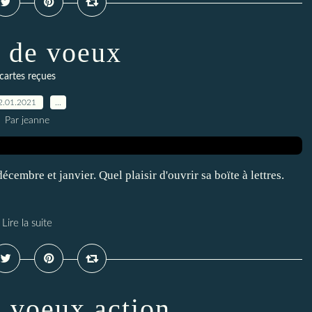
e de voeux
cartes reçues
2.01.2021
…
Par jeanne
cembre et janvier. Quel plaisir d'ouvrir sa boïte à lettres.
Lire la suite
e voeux action